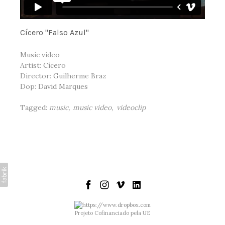
Cícero "Falso Azul"
Music video
Artist: Cícero
Director: Guilherme Braz
Dop: David Marques
Tagged:
music
music video
videoclip
Projeto Cofinanciado pela UE