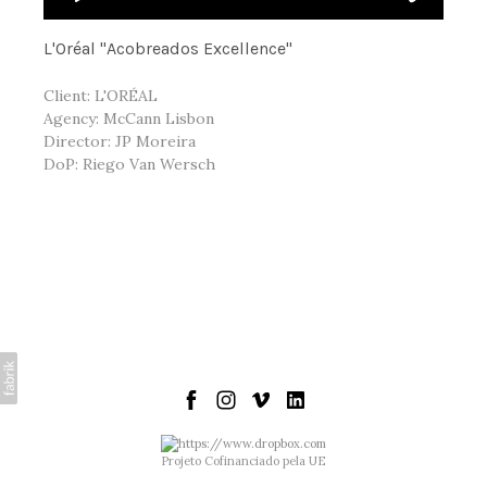
L'Oréal "Acobreados Excellence"
Client: L'ORÉAL
Agency: McCann Lisbon
Director: JP Moreira
DoP: Riego Van Wersch
Projeto Cofinanciado pela UE