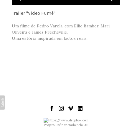
Trailer "Video Fumê"
Um filme de Pedro Varela, com Ellie Bamber, Mari
Oliveira e James Frecheville.
Uma estória inspirada em factos reais.
Projeto Cofinanciado pela UE